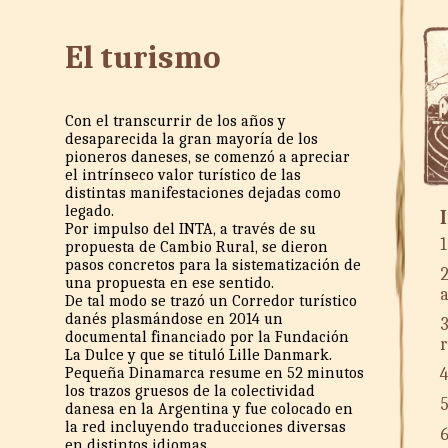
El turismo
Con el transcurrir de los años y
desaparecida la gran mayoría de los
pioneros daneses, se comenzó a apreciar
el intrínseco valor turístico de las
distintas manifestaciones dejadas como
legado.
Por impulso del INTA, a través de su
1
propuesta de Cambio Rural, se dieron
pasos concretos para la sistematización de
2
una propuesta en ese sentido.
De tal modo se trazó un Corredor turístico
danés plasmándose en 2014 un
3
documental financiado por la Fundación
La Dulce y que se tituló Lille Danmark.
4
Pequeña Dinamarca resume en 52 minutos
los trazos gruesos de la colectividad
5
danesa en la Argentina y fue colocado en
la red incluyendo traducciones diversas
6
en distintos idiomas.