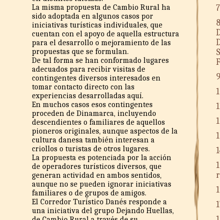
7
La misma propuesta de Cambio Rural ha
sido adoptada en algunos casos por
8
iniciativas turísticas individuales, que
D
cuentan con el apoyo de aquella estructura
D
para el desarrollo o mejoramiento de las
S
propuestas que se formulan.
De tal forma se han conformado lugares
F
adecuados para recibir visitas de
9
contingentes diversos interesados en
tomar contacto directo con las
1
experiencias desarrolladas aquí.
En muchos casos esos contingentes
1
proceden de Dinamarca, incluyendo
1
descendientes o familiares de aquellos
pioneros originales, aunque aspectos de la
1
cultura danesa también interesan a
criollos o turistas de otros lugares.
1
La propuesta es potenciada por la acción
1
de operadores turísticos diversos, que
r
generan actividad en ambos sentidos,
aunque no se pueden ignorar iniciativas
1
familiares o de grupos de amigos.
El Corredor Turístico Danés responde a
1
una iniciativa del grupo Dejando Huellas,
1
de Cambio Rural a través de su